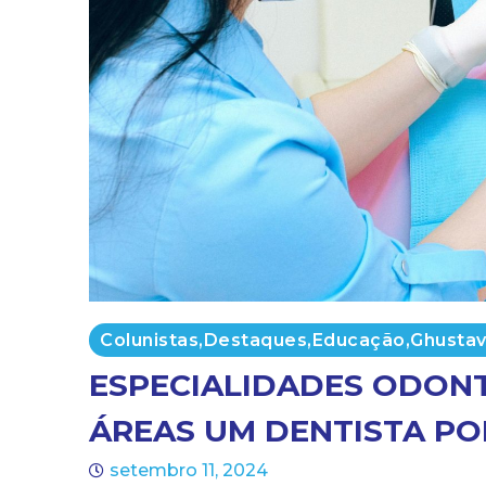
Colunistas
,
Destaques
,
Educação
,
Ghustav
ESPECIALIDADES ODONT
ÁREAS UM DENTISTA PO
setembro 11, 2024