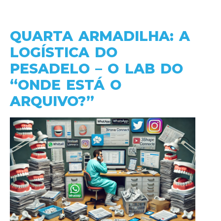
QUARTA ARMADILHA: A
LOGÍSTICA DO
PESADELO – O LAB DO
“ONDE ESTÁ O
ARQUIVO?”