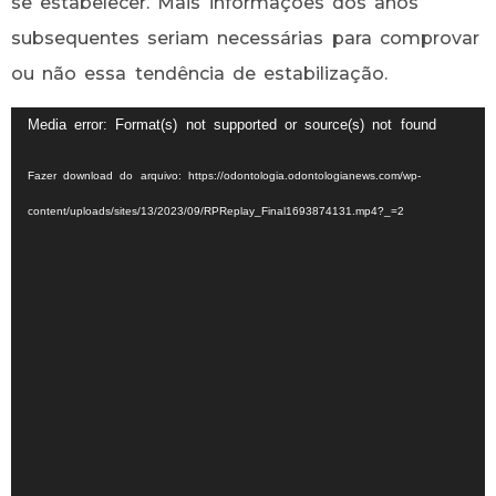
se estabelecer. Mais informações dos anos
subsequentes seriam necessárias para comprovar
ou não essa tendência de estabilização.
Tocador
Media error: Format(s) not supported or source(s) not found
de
Fazer download do arquivo: https://odontologia.odontologianews.com/wp-
vídeo
content/uploads/sites/13/2023/09/RPReplay_Final1693874131.mp4?_=2