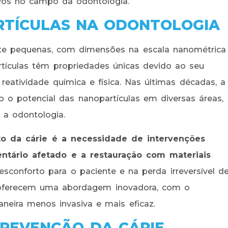
ivos no campo da odontologia.
RTÍCULAS NA ODONTOLOGIA
nte pequenas, com dimensões na escala nanométrica
rtículas têm propriedades únicas devido ao seu
reatividade química e física. Nas últimas décadas, a
 o potencial das nanopartículas em diversas áreas,
 a odontologia.
to da cárie é a necessidade de intervenções
ntário afetado e a restauração com materiais
sconforto para o paciente e na perda irreversível d
s oferecem uma abordagem inovadora, com o
aneira menos invasiva e mais eficaz.
REVENÇÃO DA CÁRIE