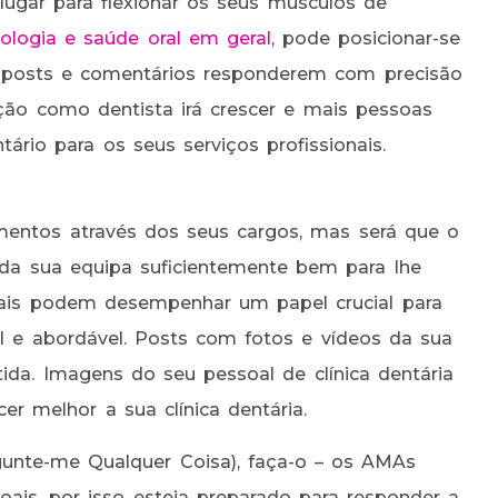
ugar para flexionar os seus músculos de
ologia e saúde oral em geral
, pode posicionar-se
s posts e comentários responderem com precisão
ção como dentista irá crescer e mais pessoas
ntário para os seus serviços profissionais.
mentos através dos seus cargos, mas será que o
a sua equipa suficientemente bem para lhe
iais podem desempenhar um papel crucial para
el e abordável. Posts com fotos e vídeos da sua
ida. Imagens do seu pessoal de clínica dentária
 melhor a sua clínica dentária.
unte-me Qualquer Coisa), faça-o – os AMAs
ais, por isso esteja preparado para responder a