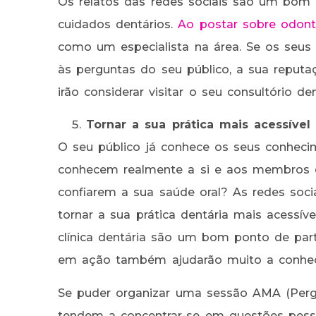
Os relatos das redes sociais são um bom l
cuidados dentários.
Ao postar sobre odont
como um especialista na área. Se os seu
às perguntas do seu público, a sua reputa
irão considerar visitar o seu consultório de
Tornar a sua prática mais acessível
O seu público já conhece os seus conheci
conhecem realmente a si e aos membros d
confiarem a sua saúde oral? As redes soc
tornar a sua prática dentária mais acessív
clínica dentária são um bom ponto de part
em ação também ajudarão muito a conhecer
Se puder organizar uma sessão AMA (Perg
tendem a concentrar-se em questões pesso