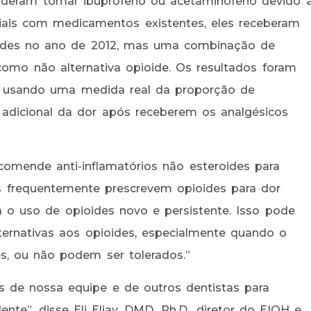
uderam tomar ibuprofeno ou acetaminofeno devido 
iais com medicamentos existentes, eles receberam
ides no ano de 2012, mas uma combinação de
omo não alternativa opioide. Os resultados foram
da usando uma medida real da proporção de
 adicional da dor após receberem os analgésicos
comende anti-inflamatórios não esteroides para
tas frequentemente prescrevem opioides para dor
 o uso de opioides novo e persistente. Isso pode
lternativas aos opioides, especialmente quando o
s, ou não podem ser tolerados.”
s de nossa equipe e de outros dentistas para
nte”, disse Eli Eliav, DMD, Ph.D., diretor do EIOH e